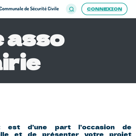
Communale de Sécurité Civile
CONNEXION
e asso
irie
nt est d’une part l’occasion de
ille et de présenter votre projet