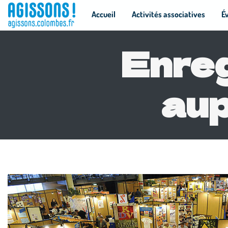
Panneau de gestion des cookies
Accueil
Activités associatives
É
Enreg
aup