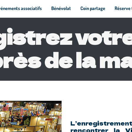
vénements associatifs
Bénévolat
Coin partage
Réserve 
istrez votr
rès de la ma
L’enregistreme
rencontrer la V