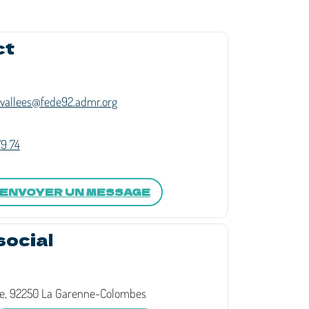
ct
vallees@fede92.admr.org
79 74
ENVOYER UN MESSAGE
social
te, 92250 La Garenne-Colombes