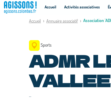
Panneau de gestion des cookies
Accueil
Activités associatives
É
Association 'A
Accueil
Annuaire associatif
Sports
ADMR L
VALLE
...