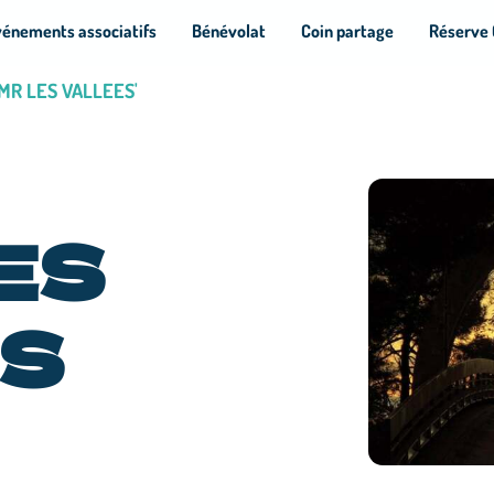
vénements associatifs
Bénévolat
Coin partage
Réserve 
DMR LES VALLEES'
ES
ES