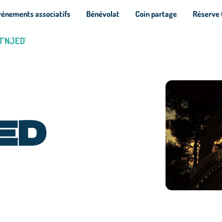
vénements associatifs
Bénévolat
Coin partage
Réserve 
RT'NJED'
ED