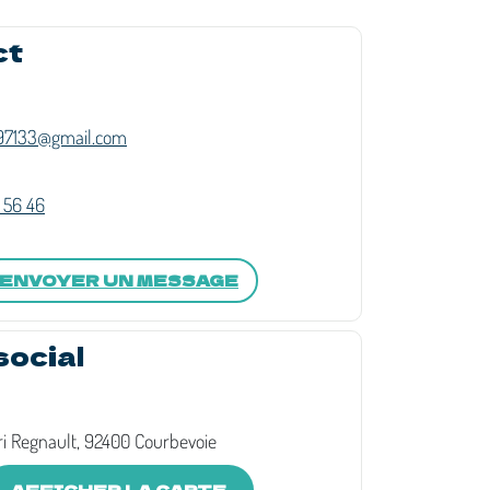
ct
97133@gmail.com
 56 46
ENVOYER UN MESSAGE
social
ri Regnault, 92400 Courbevoie
AFFICHER LA CARTE