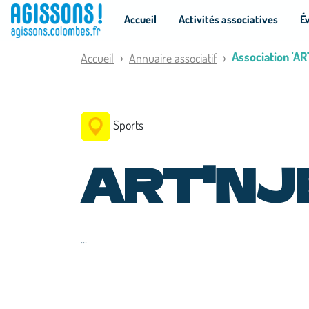
Panneau de gestion des cookies
Accueil
Activités associatives
É
Association 'A
Accueil
Annuaire associatif
Sports
ART'NJ
...