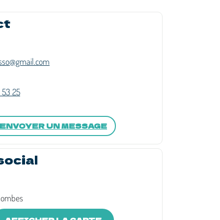
ct
asso@gmail.com
 53 25
ENVOYER UN MESSAGE
social
lombes
AFFICHER LA CARTE