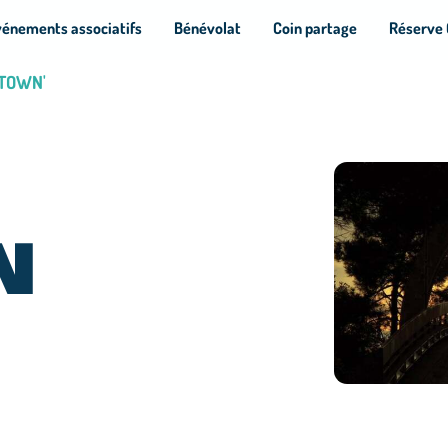
vénements associatifs
Bénévolat
Coin partage
Réserve 
RTOWN'
N