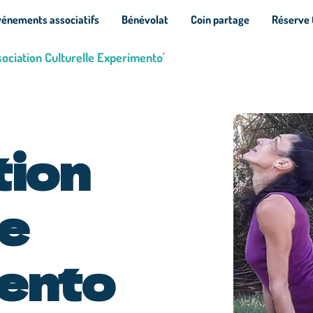
vénements associatifs
Bénévolat
Coin partage
Réserve 
sociation Culturelle Experimento'
tion
le
ento