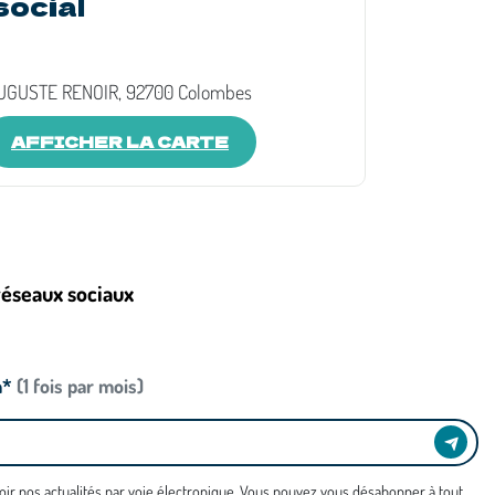
social
UGUSTE RENOIR, 92700 Colombes
AFFICHER LA CARTE
réseaux sociaux
n*
(1 fois par mois)
oir nos actualités par voie électronique. Vous pouvez vous désabonner à tout