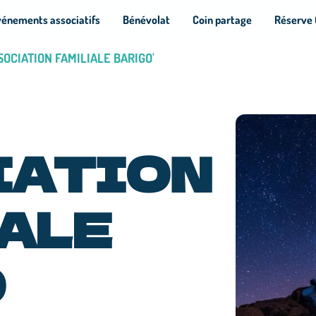
vénements associatifs
Bénévolat
Coin partage
Réserve 
SSOCIATION FAMILIALE BARIGO'
IATION
ALE
O