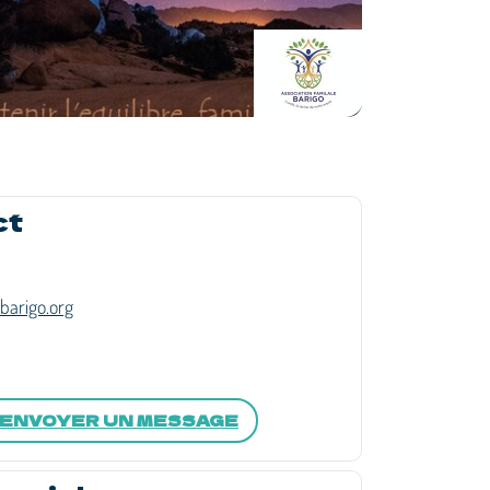
ct
barigo.org
ENVOYER UN MESSAGE