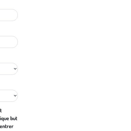
t
ique but
 entrer