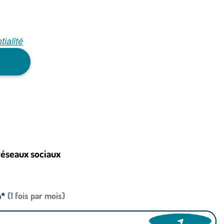
tialité
réseaux sociaux
n*
(1 fois par mois)