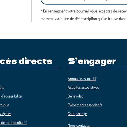
* En renseignant votre courriel, vous acceptez de recev
moment via le lien de désinscription qui se trouve dans
cès directs
S’engager
Annuaire associatif
ite
Activités associatives
 d'accessibilité
Bénévolat
thique
Événements associatifs
 légales
Coin partage
 de confidentialité
Nous contacter