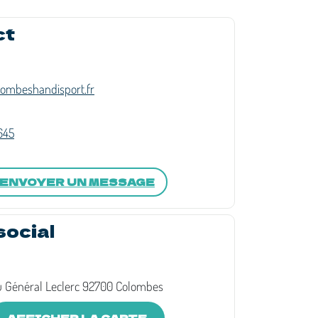
ct
ombeshandisport.fr
645
ENVOYER UN MESSAGE
social
u Général Leclerc 92700 Colombes
AFFICHER LA CARTE