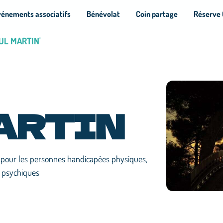
vénements associatifs
Bénévolat
Coin partage
Réserve 
AUL MARTIN'
ARTIN
s pour les personnes handicapées physiques,
et psychiques