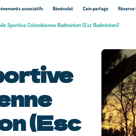
vénements associatifs
Bénévolat
Coin partage
Réserve 
toile Sportive Colombienne Badminton (Esc Badminton)'
portive
enne
on (Esc