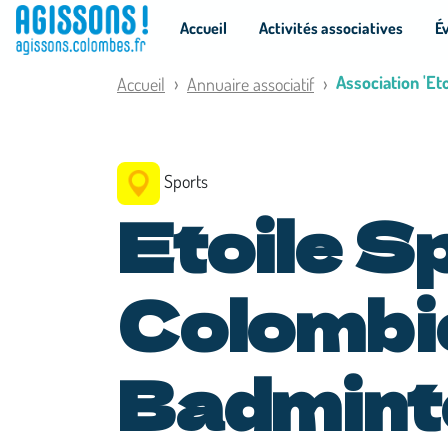
Panneau de gestion des cookies
Accueil
Activités associatives
É
Association 'E
Accueil
Annuaire associatif
Sports
Etoile S
Colombi
Badmint