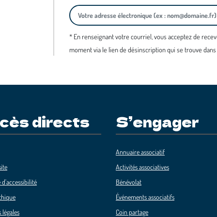
* En renseignant votre courriel, vous acceptez de recev
moment via le lien de désinscription qui se trouve dans
cès directs
S’engager
Annuaire associatif
ite
Activités associatives
 d'accessibilité
Bénévolat
thique
Événements associatifs
 légales
Coin partage