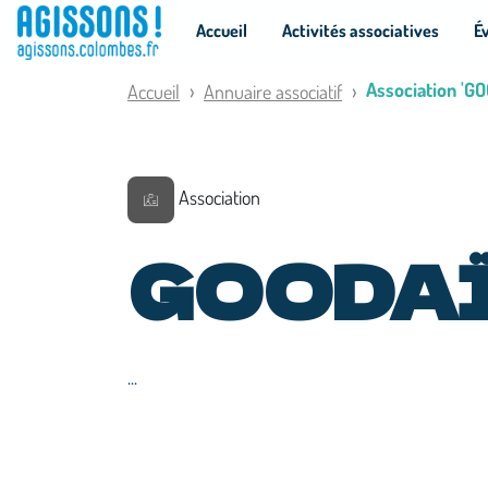
Panneau de gestion des cookies
Accueil
Activités associatives
É
Association 'GO
Accueil
Annuaire associatif
Association
GOODA
...