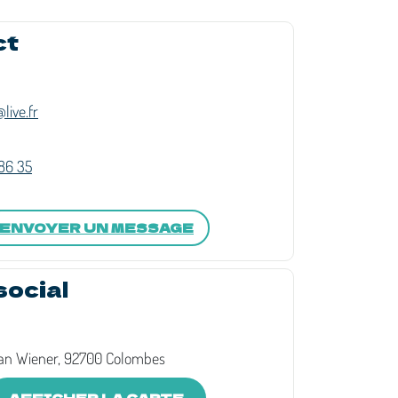
ct
live.fr
 86 35
ENVOYER UN MESSAGE
social
an Wiener, 92700 Colombes
AFFICHER LA CARTE