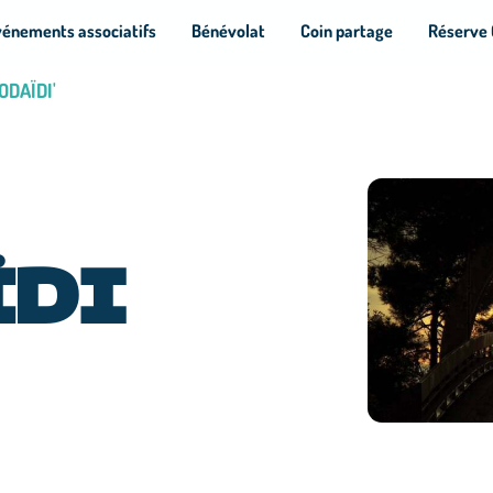
vénements associatifs
Bénévolat
Coin partage
Réserve 
ODAÏDI'
ÏDI