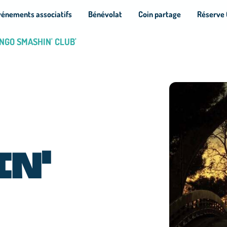
vénements associatifs
Bénévolat
Coin partage
Réserve 
ONGO SMASHIN' CLUB'
N'