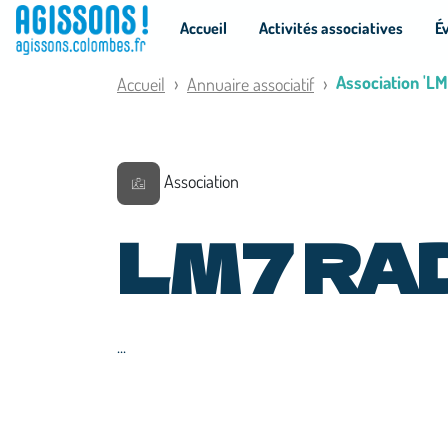
Panneau de gestion des cookies
Accueil
Activités associatives
É
Association 'L
Accueil
Annuaire associatif
Association
LM7 RA
...