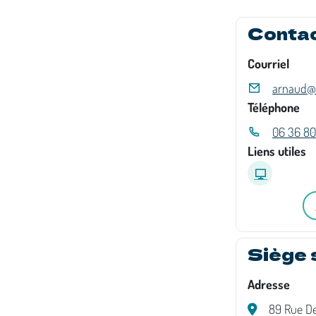
Conta
Courriel
arnaud@l
Téléphone
06 36 80 
Liens utiles
Siège 
Adresse
89 Rue De