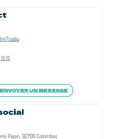
ct
m7.radio
15 15
ENVOYER UN MESSAGE
social
nis Papin, 92700 Colombes