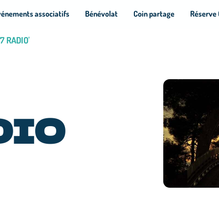
vénements associatifs
Bénévolat
Coin partage
Réserve 
M7 RADIO'
DIO