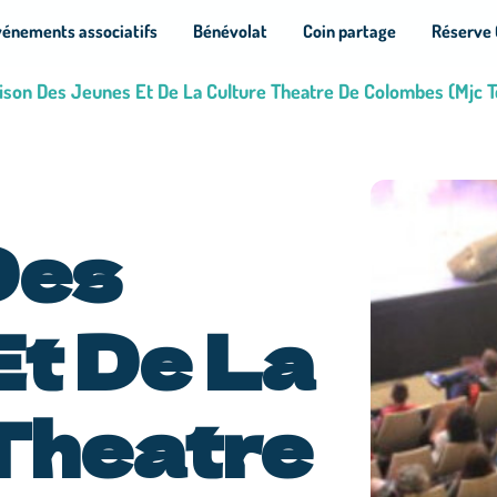
vénements associatifs
Bénévolat
Coin partage
Réserve 
aison Des Jeunes Et De La Culture Theatre De Colombes (Mjc T
Des
t De La
Theatre