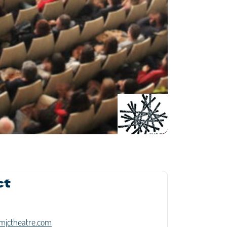
ct
mjctheatre.com