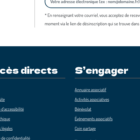
* En renseignant votre courriel, vous acceptez de recev
moment via le lien de désinscription qui se trouve dans
cès directs
S’engager
Annuaire associatif
ite
Activités associatives
 d'accessibilité
Bénévolat
thique
Événements associatifs
 légales
Coin partage
 de confidentialité