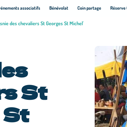
vénements associatifs
Bénévolat
Coin partage
Réserve 
snie des chevaliers St Georges St Michel'
des
rs St
 St