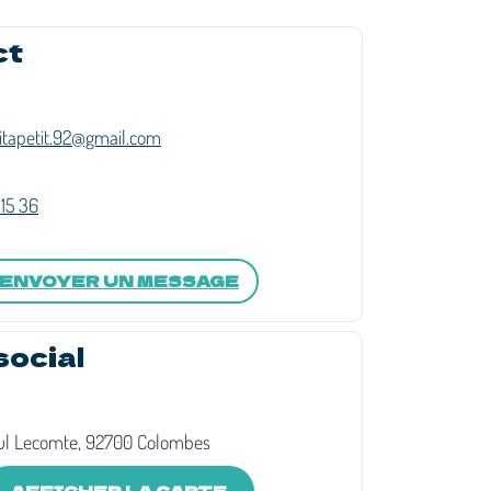
ct
tapetit.92@gmail.com
 15 36
ENVOYER UN MESSAGE
social
ul Lecomte, 92700 Colombes
AFFICHER LA CARTE