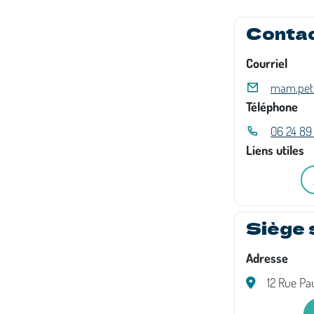
Conta
Courriel
mam.peti
Téléphone
06 24 89
Liens utiles
Siège 
Adresse
12 Rue Pa