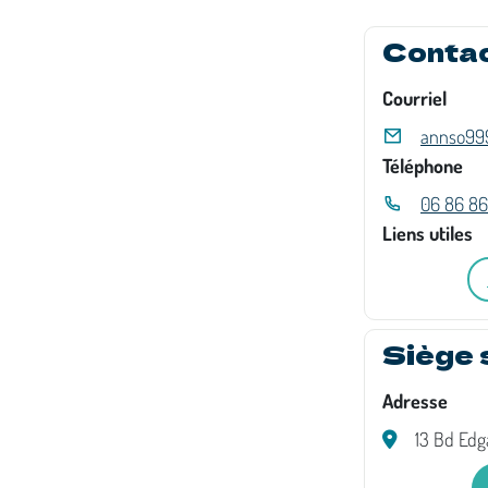
Conta
Courriel
annso999
Téléphone
06 86 86
Liens utiles
Siège 
Adresse
13 Bd Edg