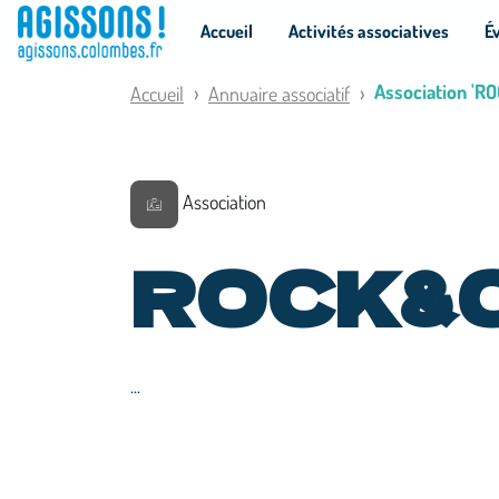
Panneau de gestion des cookies
Accueil
Activités associatives
É
Association 'R
Accueil
Annuaire associatif
Association
ROCK&
...