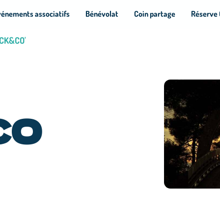
vénements associatifs
Bénévolat
Coin partage
Réserve 
OCK&CO'
CO