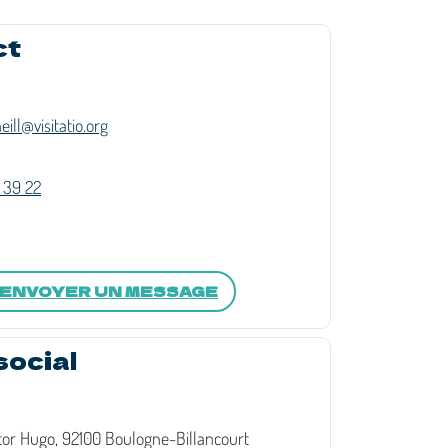
ct
eill@visitatio.org
 39 22
ENVOYER UN MESSAGE
social
ctor Hugo, 92100 Boulogne-Billancourt