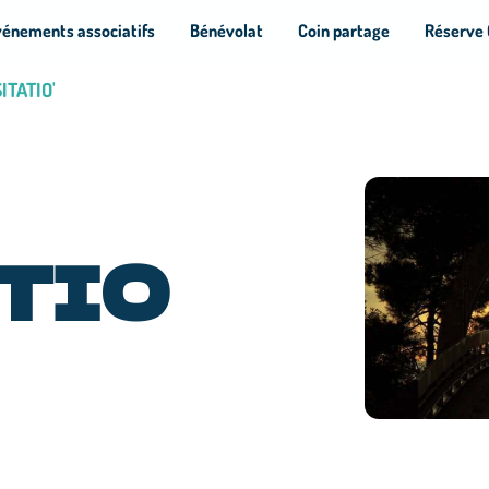
vénements associatifs
Bénévolat
Coin partage
Réserve 
SITATIO'
TIO