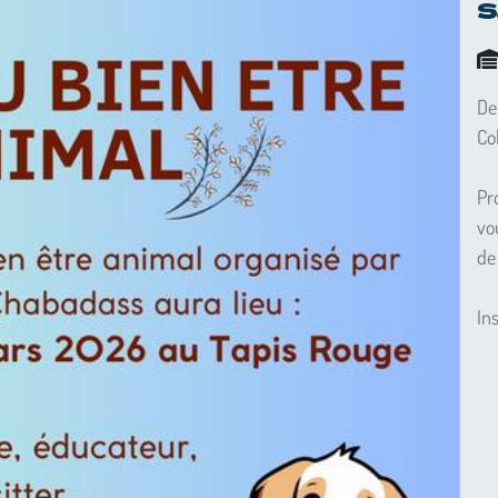
S
De
Co
Pr
vo
de
In