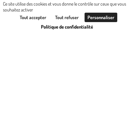
Ce site utilise des cookies et vous donne le contrôle sur ceux que vous
0
MISSION
souhaitez activer
Tout accepter
Tout refuser
Personnaliser
Politique de confidentialité
Culture et Loisirs
0
MISSION
Enseignement /
Soutien scolaire